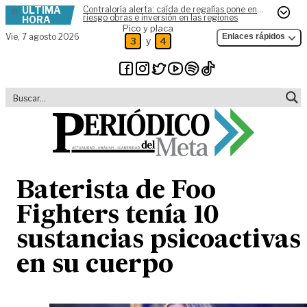
ÚLTIMA
Contraloría alerta: caída de regalías pone en
Skip to content
riesgo obras e inversión en las regiones
HORA
Pico y placa
Vie,
7 agosto 2026
Enlaces rápidos
y
3
4
Baterista de Foo
Fighters tenía 10
sustancias psicoactivas
en su cuerpo