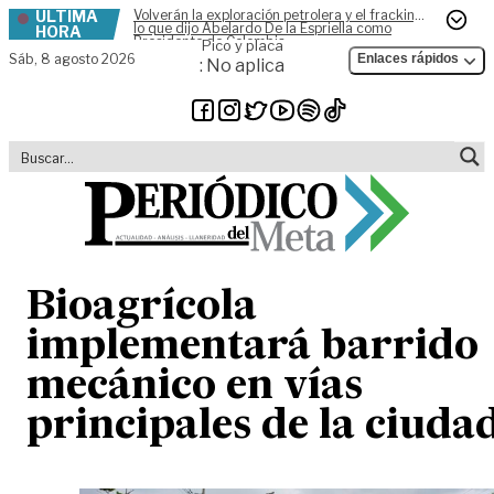
ÚLTIMA
Volverán la exploración petrolera y el fracking,
Skip to content
lo que dijo Abelardo De la Espriella como
HORA
Presidente de Colombia
Pico y placa
Sáb,
8 agosto 2026
Enlaces rápidos
: No aplica
Bioagrícola
implementará barrido
mecánico en vías
principales de la ciuda