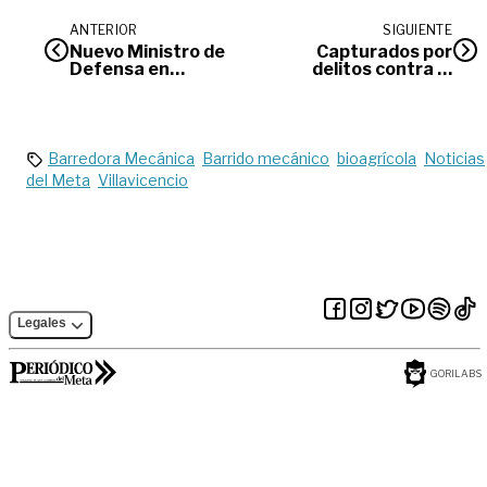
ANTERIOR
SIGUIENTE
Nuevo Ministro de
Capturados por
Defensa en
delitos contra el
Colombia
medio ambiente en
Mapiripán
Barredora Mecánica
Barrido mecánico
bioagrícola
Noticias
del Meta
Villavicencio
Legales
GORILABS