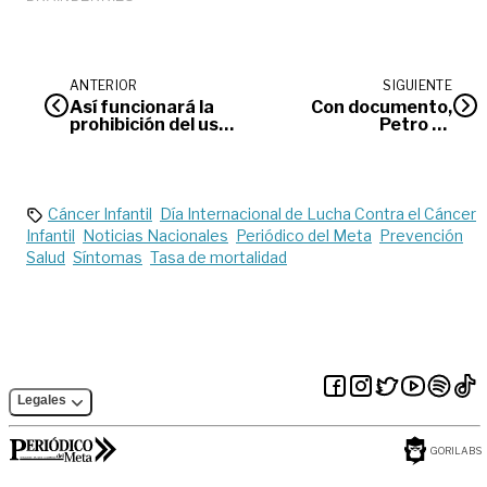
ANTERIOR
SIGUIENTE
Así funcionará la
Con documento,
prohibición del uso
Petro se
de celulares
compromete con
durante las clases
los recursos en la
vía al Llano
Cáncer Infantil
Día Internacional de Lucha Contra el Cáncer
Infantil
Noticias Nacionales
Periódico del Meta
Prevención
Salud
Síntomas
Tasa de mortalidad
Legales
GORILABS