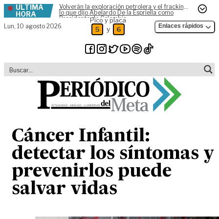
ÚLTIMA
Volverán la exploración petrolera y el fracking,
Skip to content
lo que dijo Abelardo De la Espriella como
HORA
Presidente de Colombia
Pico y placa
Lun,
10 agosto 2026
Enlaces rápidos
y
5
6
Cáncer Infantil:
detectar los síntomas y
prevenirlos puede
salvar vidas