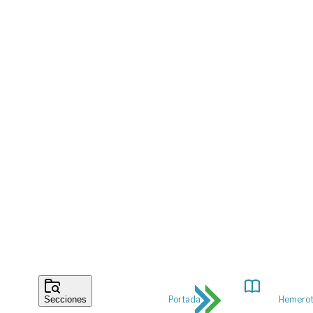
Portada
Hemero
Secciones