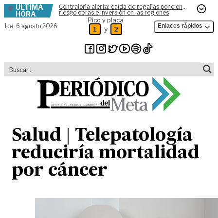
ÚLTIMA
Contraloría alerta: caída de regalías pone en
Skip to content
riesgo obras e inversión en las regiones
HORA
Pico y placa
Jue,
6 agosto 2026
Enlaces rápidos
y
1
2
Salud | Telepatología
reduciría mortalidad
por cáncer