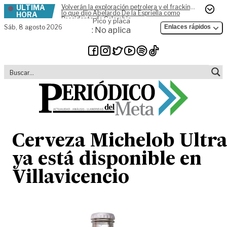
ÚLTIMA
Volverán la exploración petrolera y el fracking,
Skip to content
lo que dijo Abelardo De la Espriella como
HORA
Presidente de Colombia
Pico y placa
Sáb,
8 agosto 2026
Enlaces rápidos
: No aplica
Cerveza Michelob Ultr
ya está disponible en
Villavicencio