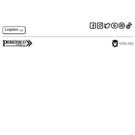
Legales
GORILABS