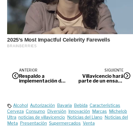
ANTERIOR
SIGUIENTE
Respaldo a
Villavicencio hará
implementación de
parte de un ensayo
acuerdo de paz
clínico para vacunas
contra Covid- 19
Alcohol
Autorización
Bavaria
Bebida
Características
Cerveza
Consumo
Diversión
Innovación
Marcas
Michelob
Ultra
noticias de villavicencio
Noticias del Llano
Noticias del
Meta
Presentación
Supermercados
Venta