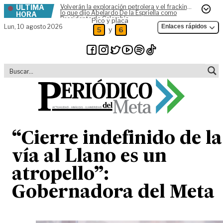
ÚLTIMA
Volverán la exploración petrolera y el fracking,
Skip to content
lo que dijo Abelardo De la Espriella como
HORA
Presidente de Colombia
Pico y placa
Lun,
10 agosto 2026
Enlaces rápidos
y
5
6
“Cierre indefinido de la
vía al Llano es un
atropello”:
Gobernadora del Meta