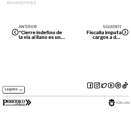
ANTERIOR
SIGUIENTE
“Cierre indefino de
Fiscalía imputa
la vía al llano es un
cargos a dos
atropello”:
alcaldes del Meta,
Gobernadora del
por presuntos
Meta
hechos de
corrupción
Legales
GORILABS