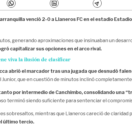
 Barranquilla venció 2-0 a Llaneros FC en el estadio Estad
inutos, generando aproximaciones que insinuaban un desarro
gró capitalizar sus opciones en el arco rival.
 viva la ilusión de clasificar
acca abrió el marcador tras una jugada que desnudó falenc
l Junior, que en cuestión de minutos inclinó completamente 
 tanto por intermedio de Canchimbo, consolidando una “t
pso terminó siendo suficiente para sentenciar el compromi
res sobresaltos, mientras que Llaneros careció de claridad 
l último tercio.