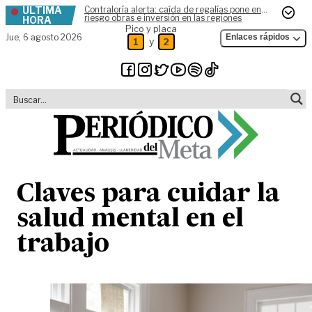
ÚLTIMA
Contraloría alerta: caída de regalías pone en
Skip to content
riesgo obras e inversión en las regiones
HORA
Pico y placa
Jue,
6 agosto 2026
Enlaces rápidos
y
1
2
Claves para cuidar la
salud mental en el
trabajo