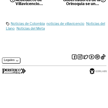
Villavicencio
Orinoquia se unen
recibirá inversión de
para trabajar en el
$800 millones por
desarrollo regional
parte de la
Gobernación
Noticias de Colombia
noticias de villavicencio
Noticias del
Llano
Noticias del Meta
Legales
GORILABS