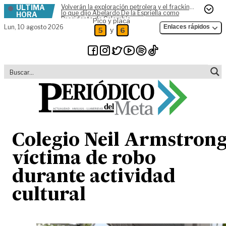
ÚLTIMA
Volverán la exploración petrolera y el fracking,
Skip to content
lo que dijo Abelardo De la Espriella como
HORA
Presidente de Colombia
Pico y placa
Lun,
10 agosto 2026
Enlaces rápidos
y
5
6
Colegio Neil Armstron
víctima de robo
durante actividad
cultural