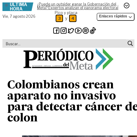
ÚLTIMA
¿Puede un outsider ganar la Gobernación del
Skip to content
Meta? Expertos analizan el panorama electoral
HORA
Pico y placa
Vie,
7 agosto 2026
Enlaces rápidos
y
3
4
Colombianos crean
aparato no invasivo
para detectar cáncer d
colon