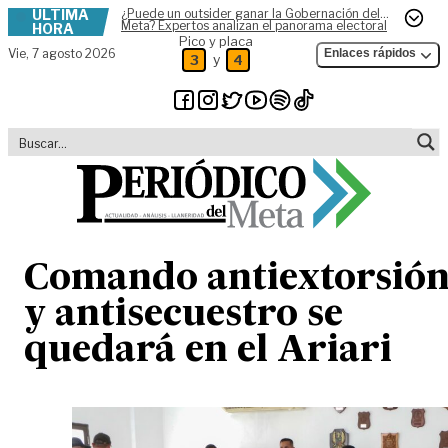
ÚLTIMA
¿Puede un outsider ganar la Gobernación del
Skip to content
Meta? Expertos analizan el panorama electoral
HORA
Pico y placa
Vie,
7 agosto 2026
Enlaces rápidos
y
3
4
Comando antiextorsió
y antisecuestro se
quedará en el Ariari