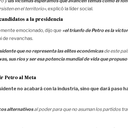
ro y
las víctimas esperamos que avancen temas como el fondo 
isten en el territorio»
, explicó la líder social.
candidatos a la presidencia
blemente emocionado, dijo que
«el triunfo de Petro es la vi
 ni de revanchas.
sidente que no representa las elites económicas
de este paí
elvas, sus ríos y ser esa potencia mundial de vida que propuso
ir Petro al Meta
sidente no acabará con la industria, sino que dará paso 
cos alternativos
al poder para que no asuman los partidos tra