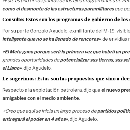
«Este es uno de los puntos de los ejes programáticos de Pet
como el desmonte de las estructuras paramilitares
que pers
Consulte:
Estos son los programas de gobierno de los 
Por su parte Gonzalo Agudelo, exmilitante del M-19, visi
inteligente que no se ha llenado de rencores»
, de envidias
«El Meta gana porque será la primera vez que habrá un pre
grandes oportunidades de
potencializar sus tierras, sus s
el Llano»
, dijo Agudelo.
Le sugerimos:
Estas son las propuestas que vino a dec
Respecto a la explotación petrolera, dijo que
el nuevo pre
amigables con el medio ambiente
.
«Creo que aquí se inicia un largo proceso de
partidos políti
entregará el poder en 4 años»
, dijo Agudelo.