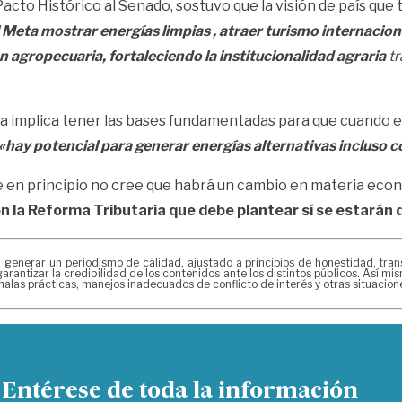
cto Histórico al Senado, sostuvo que la visión de país que 
l Meta mostrar energías limpias , atraer turismo internacion
 agropecuaria, fortaleciendo la institucionalidad agraria
tr
ica implica tener las bases fundamentadas para que cuando 
«hay potencial para generar energías alternativas incluso 
e en principio no cree que habrá un cambio en materia eco
n la Reforma Tributaria que debe plantear sí se estarán
erar un periodismo de calidad, ajustado a principios de honestidad, transpa
arantizar la credibilidad de los contenidos ante los distintos públicos. Así 
alas prácticas, manejos inadecuados de conflicto de interés y otras situacio
Entérese de toda la información