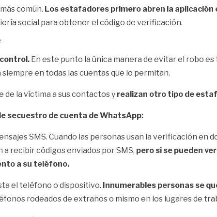
z más común.
Los estafadores primero abren la aplicación e
ería social para
obtener el código de verificación
.
e
control.
En este punto la única manera de evitar el robo es 
 siempre en todas las cuentas que lo permitan.
 de la víctima a sus contactos y
realizan otro tipo de esta
 de secuestro de cuenta de WhatsApp:
s mensajes SMS. Cuando las personas usan
la verificación en 
en a recibir códigos enviados por SMS,
pero si se pueden ve
ento a su teléfono.
ta el teléfono o dispositivo.
Innumerables personas se qued
léfonos rodeados de extraños o mismo en los lugares de tra