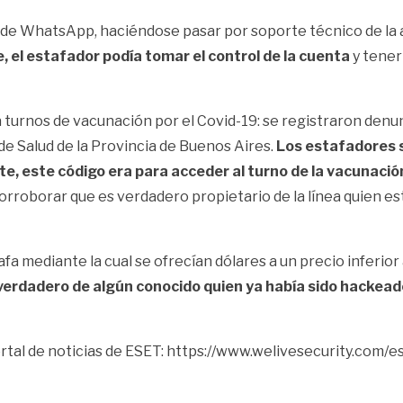
s de WhatsApp,
haciéndose pasar por soporte técnico de la
e, el estafador podía tomar el control de la cuenta
y tener
a
turnos de vacunación por el Covid-19
: se registraron denu
de Salud de la Provincia de Buenos Aires.
Los estafadores so
e, este código era para acceder al turno de la vacunació
corroborar que es verdadero propietario de la línea quien 
tafa mediante la cual
se ofrecían dólares a un precio inferior
 verdadero de algún conocido quien ya había sido hackea
rtal de noticias de ESET:
https://www.welivesecurity.com/