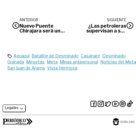
ANTERIOR
SIGUIENTE
Nuevo Puente
¿Las petroleras
Chirajara será un
supervisan a sus
sistema de
contratistas en el
voladizos sucesivos
Meta?
Aguazul
Batallón de Desminado
Casanare
Desminado
Granada
Mesetas
Meta
Minas antipersonal
Noticias del Meta
San Juan de Arama
Vista Hermosa
Legales
GORILABS