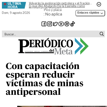
ÚLTIMA
Volverán la exploración petrolera y el fracking,
Skip to content
lo que dijo Abelardo De la Espriella como
HORA
Presidente de Colombia
Pico y placa
Dom,
9 agosto 2026
Enlaces rápidos
: No aplica
Con capacitación
esperan reducir
víctimas de minas
antipersonal