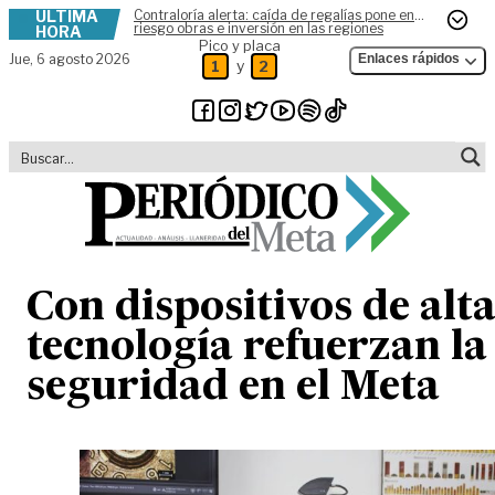
ÚLTIMA
Contraloría alerta: caída de regalías pone en
Skip to content
riesgo obras e inversión en las regiones
HORA
Pico y placa
Jue,
6 agosto 2026
Enlaces rápidos
y
1
2
Con dispositivos de alt
tecnología refuerzan la
seguridad en el Meta