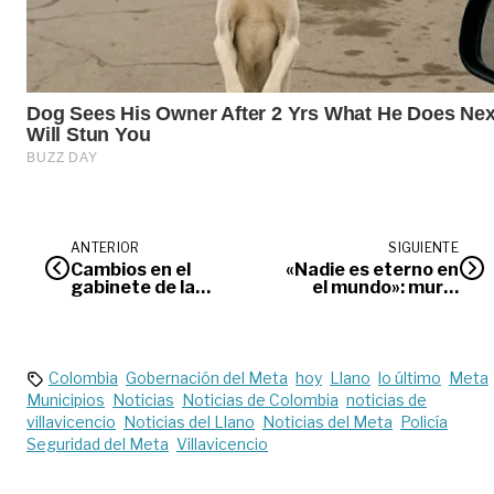
ANTERIOR
SIGUIENTE
Cambios en el
«Nadie es eterno en
gabinete de la
el mundo»: murió
Alcaldía de
Darío Gómez
Villavicencio
Colombia
Gobernación del Meta
hoy
Llano
lo último
Meta
Municipios
Noticias
Noticias de Colombia
noticias de
villavicencio
Noticias del Llano
Noticias del Meta
Policía
Seguridad del Meta
Villavicencio