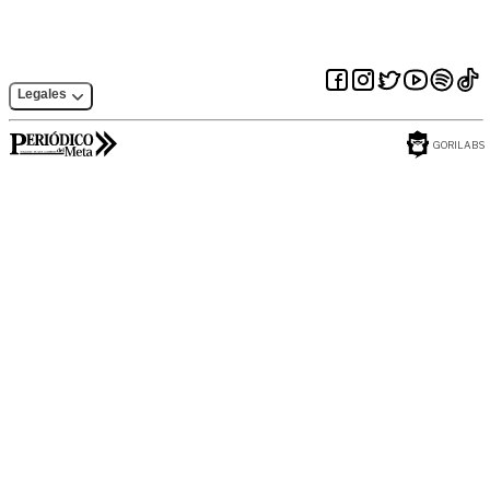
Legales
GORILABS