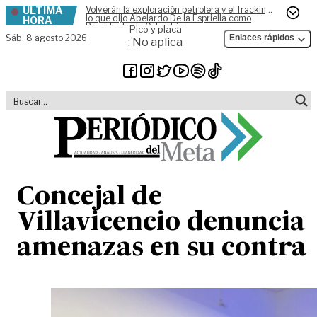
ÚLTIMA
Volverán la exploración petrolera y el fracking,
Skip to content
lo que dijo Abelardo De la Espriella como
HORA
Presidente de Colombia
Pico y placa
Sáb,
8 agosto 2026
Enlaces rápidos
: No aplica
Concejal de
Villavicencio denuncia
amenazas en su contra