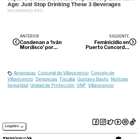
ANTERIOR
SIGUIENTE
Condenan a ‘Iván
Feminicidio en
Mordisco’ por
Puerto Concordia
reclutamiento de
estremece al Meta
10 menores
Amenazas
Concejal de Villavicencio
Concejo de
Villavicencio
Denuncias
Fiscalía
Gustavo Basto
Noticias
Seguridad
Unidad de Protección
UNP
Villavicencio
Legales