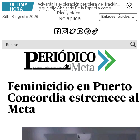
ÚLTIMA
Volverán la exploración petrolera y el fracking,
Skip to content
lo que dijo Abelardo De la Espriella como
HORA
Presidente de Colombia
Pico y placa
Sáb,
8 agosto 2026
Enlaces rápidos
: No aplica
Feminicidio en Puerto
Concordia estremece al
Meta