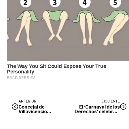
ANTERIOR
SIGUIENTE
Concejal de
El ‘Carnaval de los
Villavicencio
Derechos’ celebra a
denuncia amenazas
la niñez en
en su contra
territorios del Meta