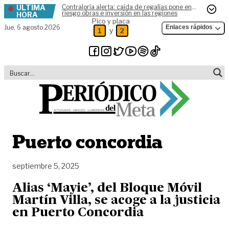
ÚLTIMA
Contraloría alerta: caída de regalías pone en
Skip to content
riesgo obras e inversión en las regiones
HORA
Pico y placa
Jue,
6 agosto 2026
Enlaces rápidos
y
1
2
Puerto concordia
septiembre 5, 2025
Alias ‘Mayie’, del Bloque Móvil
Martín Villa, se acoge a la justicia
en Puerto Concordia