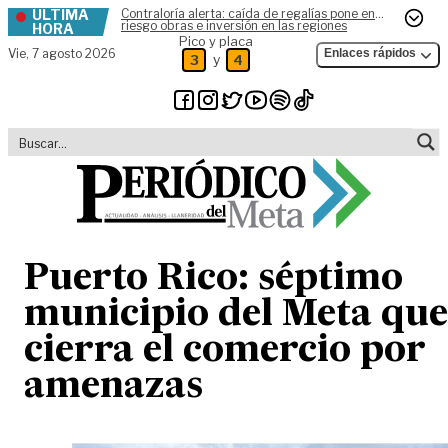
ÚLTIMA
Contraloría alerta: caída de regalías pone en
Skip to content
riesgo obras e inversión en las regiones
HORA
Pico y placa
Vie,
7 agosto 2026
Enlaces rápidos
y
3
4
Puerto Rico: séptimo
municipio del Meta que
cierra el comercio por
amenazas