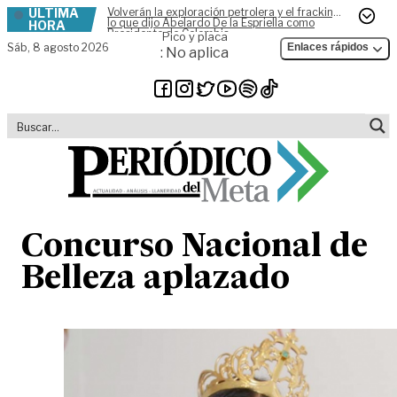
ÚLTIMA
Volverán la exploración petrolera y el fracking,
Skip to content
lo que dijo Abelardo De la Espriella como
HORA
Presidente de Colombia
Pico y placa
Sáb,
8 agosto 2026
Enlaces rápidos
: No aplica
Concurso Nacional de
Belleza aplazado