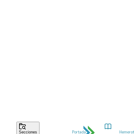
Portada
Hemero
Secciones