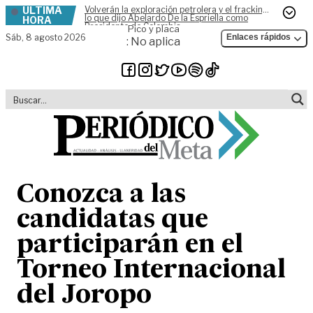
ÚLTIMA
Volverán la exploración petrolera y el fracking,
Skip to content
lo que dijo Abelardo De la Espriella como
HORA
Presidente de Colombia
Pico y placa
Sáb,
8 agosto 2026
Enlaces rápidos
: No aplica
Conozca a las
candidatas que
participarán en el
Torneo Internacional
del Joropo