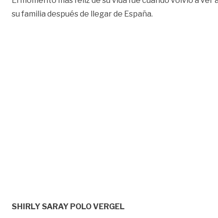
El momento más feliz de su vida fue cuando volvió a ver 
su familia después de llegar de España.
SHIRLY SARAY POLO VERGEL