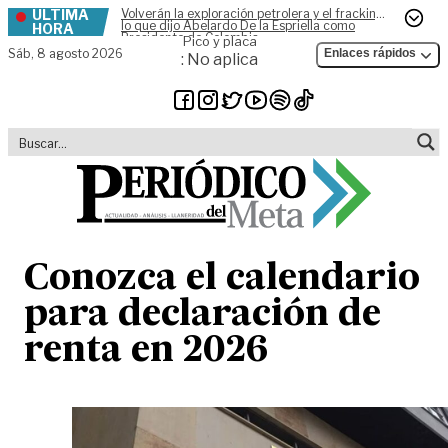
ÚLTIMA
Volverán la exploración petrolera y el fracking,
Skip to content
lo que dijo Abelardo De la Espriella como
HORA
Presidente de Colombia
Pico y placa
Sáb,
8 agosto 2026
Enlaces rápidos
: No aplica
Conozca el calendario
para declaración de
renta en 2026