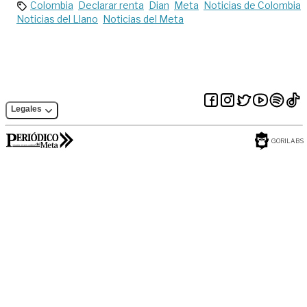
Gómez
Colombia
Declarar renta
Dian
Meta
Noticias de Colombia
Martínez
Noticias del Llano
Noticias del Meta
llega
como
ministro
de
Hacienda
Legales
GORILABS