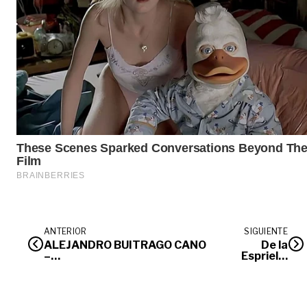
ANTERIOR
SIGUIENTE
ALEJANDRO BUITRAGO CANO
De la
–
Espriella
50001600056320241597100
sigue
armando
gabinete:
Miguel