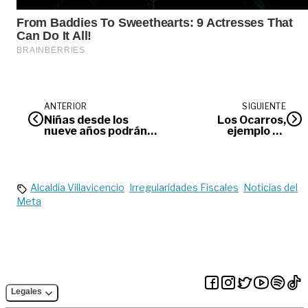
ANTERIOR
SIGUIENTE
Niñas desde los
Los Ocarros,
nueve años podrán
ejemplo de
aplicarse vacuna
bienestar animal
contra el virus del
papiloma humano
Alcaldia Villavicencio
Irregularidades Fiscales
Noticias del
Meta
Legales