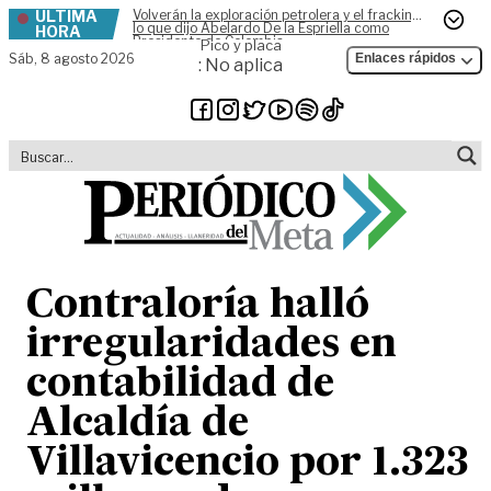
ÚLTIMA
Volverán la exploración petrolera y el fracking,
Skip to content
lo que dijo Abelardo De la Espriella como
HORA
Presidente de Colombia
Pico y placa
Sáb,
8 agosto 2026
Enlaces rápidos
: No aplica
Contraloría halló
irregularidades en
contabilidad de
Alcaldía de
Villavicencio por 1.323