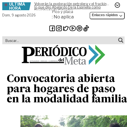
ÚLTIMA
Volverán la exploración petrolera y el fracking,
Skip to content
lo que dijo Abelardo De la Espriella como
HORA
Presidente de Colombia
Pico y placa
Dom,
9 agosto 2026
Enlaces rápidos
: No aplica
Convocatoria abierta
para hogares de paso
en la modalidad famili