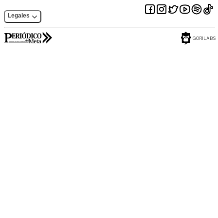
Legales
GORILABS