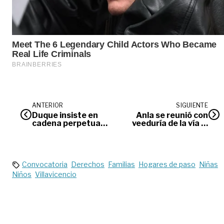
ANTERIOR
SIGUIENTE
Duque insiste en
Anla se reunió con
cadena perpetua
veeduría de la vía al
para violadores
Llano
Convocatoria
Derechos
Familias
Hogares de paso
Niñas
Niños
Villavicencio