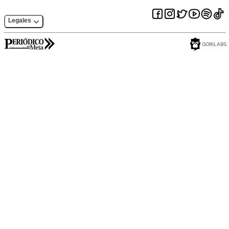
Legales
GORILABS