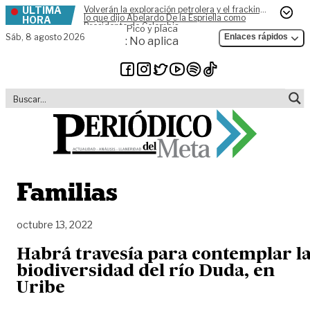
ÚLTIMA
Volverán la exploración petrolera y el fracking,
Skip to content
lo que dijo Abelardo De la Espriella como
HORA
Presidente de Colombia
Pico y placa
Sáb,
8 agosto 2026
Enlaces rápidos
: No aplica
Familias
octubre 13, 2022
Habrá travesía para contemplar l
biodiversidad del río Duda, en
Uribe