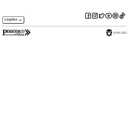
Legales
GORILABS