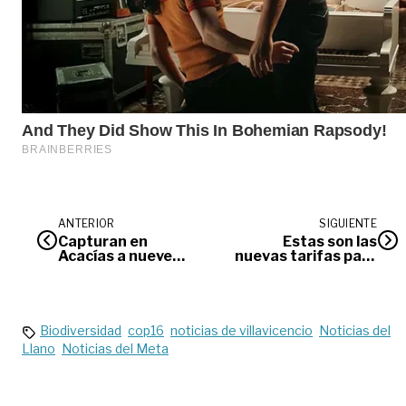
ANTERIOR
SIGUIENTE
Capturan en
Estas son las
Acacías a nueve
nuevas tarifas para
personas por
parqueaderos en
comercio de
Villavicencio
estupefacientes
Biodiversidad
cop16
noticias de villavicencio
Noticias del
Llano
Noticias del Meta