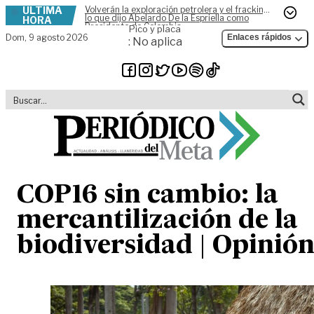
ÚLTIMA
Volverán la exploración petrolera y el fracking,
Skip to content
lo que dijo Abelardo De la Espriella como
HORA
Presidente de Colombia
Pico y placa
Dom,
9 agosto 2026
Enlaces rápidos
: No aplica
COP16 sin cambio: la
mercantilización de la
biodiversidad | Opinió