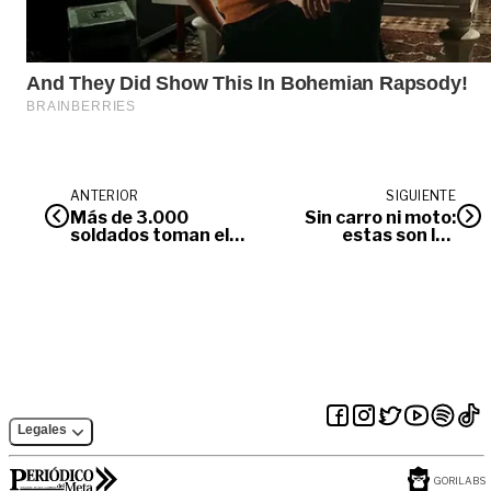
ANTERIOR
SIGUIENTE
Más de 3.000
Sin carro ni moto:
soldados toman el
estas son las
control para
excepciones para el
asegurar las
Día de la Bicicleta
elecciones en el
en Villavicencio
suroriente del país
Legales
GORILABS