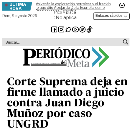
ÚLTIMA
Volverán la exploración petrolera y el fracking,
Skip to content
lo que dijo Abelardo De la Espriella como
HORA
Presidente de Colombia
Pico y placa
Dom,
9 agosto 2026
Enlaces rápidos
: No aplica
Corte Suprema deja en
firme llamado a juicio
contra Juan Diego
Muñoz por caso
UNGRD