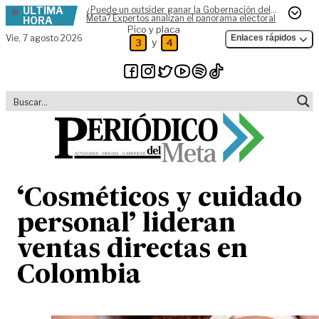
ÚLTIMA
¿Puede un outsider ganar la Gobernación del
Skip to content
Meta? Expertos analizan el panorama electoral
HORA
Pico y placa
Vie,
7 agosto 2026
Enlaces rápidos
y
3
4
‘Cosméticos y cuidado
personal’ lideran
ventas directas en
Colombia