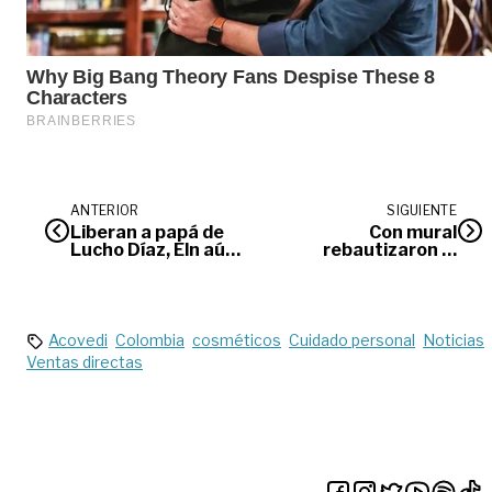
ANTERIOR
SIGUIENTE
Liberan a papá de
Con mural
Lucho Díaz, Eln aún
rebautizaron la
tiene más de 20
Plaza Los
secuestrados
Libertadores
Acovedi
Colombia
cosméticos
Cuidado personal
Noticias
Ventas directas