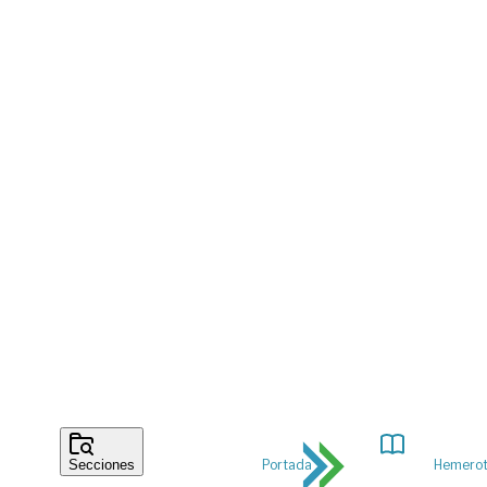
Portada
Hemero
Secciones