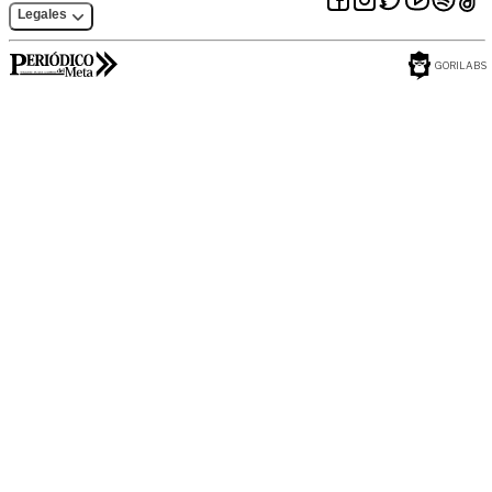
Legales
GORILABS