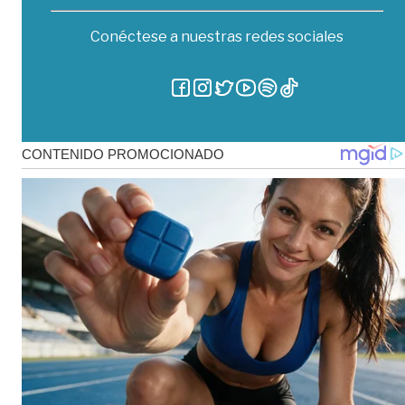
Conéctese a nuestras redes sociales