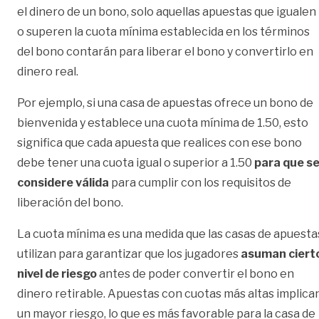
el dinero de un bono, solo aquellas apuestas que igualen
o superen la cuota mínima establecida en los términos
del bono contarán para liberar el bono y convertirlo en
dinero real.
Por ejemplo, si una casa de apuestas ofrece un bono de
bienvenida y establece una cuota mínima de 1.50, esto
significa que cada apuesta que realices con ese bono
debe tener una cuota igual o superior a 1.50
para que s
considere válida
para cumplir con los requisitos de
liberación del bono.
La cuota mínima es una medida que las casas de apuesta
utilizan para garantizar que los jugadores
asuman ciert
nivel de riesgo
antes de poder convertir el bono en
dinero retirable. Apuestas con cuotas más altas implica
un mayor riesgo, lo que es más favorable para la casa de