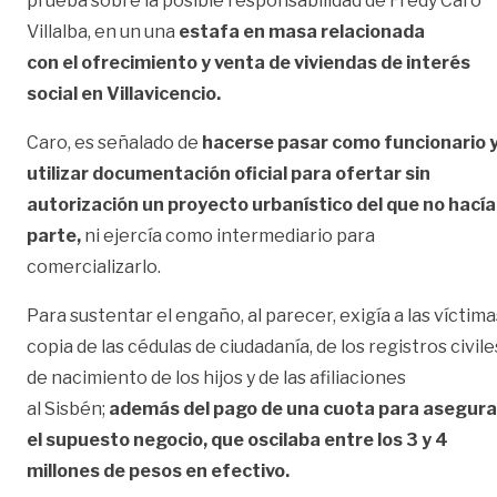
prueba sobre la
posible
responsabilidad de Fredy Caro
Villalba, en un una
estafa en masa relacionada
con
el ofrecimiento
y venta de viviendas de interés
social en Villavicencio
.
Caro, es señalado de
hacerse pasar como funcionario 
utilizar documentación oficial para ofertar
sin
autorización
un proyecto urbanístico del que no hacía
parte,
ni ejercía como
intermediario
para
comercializarlo.
Para sustentar el engaño, al parecer, exigía a las víctima
copia de las cédulas de ciuda
da
nía
, de
los registros civile
de nacimiento de los hijos
y de las
afiliaciones
al
Sisbén
;
además de
l pago de una cuota para asegura
el supuesto negocio, que oscilaba entre los 3 y 4
millones de pesos en efectivo.