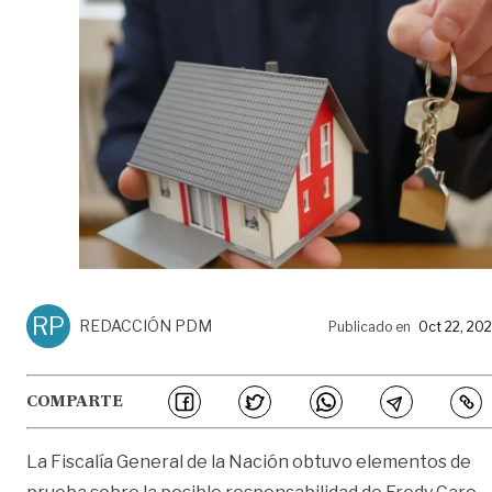
RP
REDACCIÓN PDM
Publicado en
Oct 22, 20
COMPARTE
L
a
F
iscalía
G
eneral de la
N
ación
obtuvo elementos de