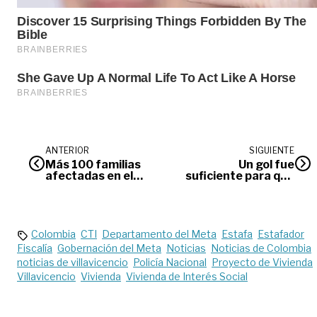
ANTERIOR
SIGUIENTE
Más 100 familias
Un gol fue
afectadas en el
suficiente para que
Casanare por el
Llaneros hiciera la
desbordamiento del
tarea ante el
río Pauto
Atlético Huila
Colombia
CTI
Departamento del Meta
Estafa
Estafador
Fiscalía
Gobernación del Meta
Noticias
Noticias de Colombia
noticias de villavicencio
Policía Nacional
Proyecto de Vivienda
Villavicencio
Vivienda
Vivienda de Interés Social