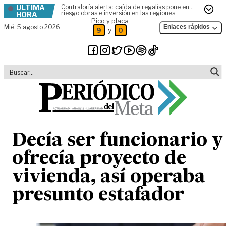
ÚLTIMA
Contraloría alerta: caída de regalías pone en
Skip to content
riesgo obras e inversión en las regiones
HORA
Pico y placa
Mié,
5 agosto 2026
Enlaces rápidos
y
9
0
Decía ser funcionario y
ofrecía proyecto de
vivienda, así operaba
presunto estafador