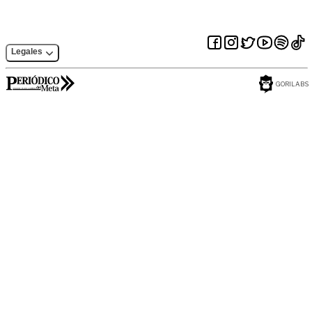
Legales
GORILABS