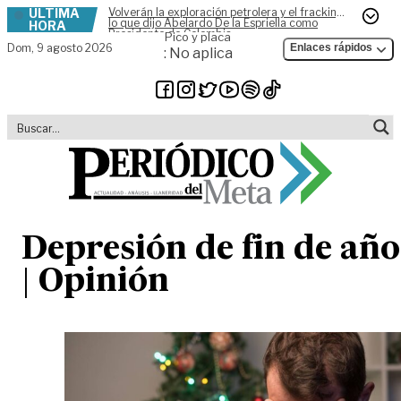
ÚLTIMA
Volverán la exploración petrolera y el fracking,
Skip to content
lo que dijo Abelardo De la Espriella como
HORA
Presidente de Colombia
Pico y placa
Dom,
9 agosto 2026
Enlaces rápidos
: No aplica
Depresión de fin de año
| Opinión