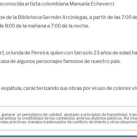
 reconocida artista colombiana Manuela Echeverri.
 de la Biblioteca Germán Arciniegas, a partir de las 7:00 de 
e 8:00 de la mañana a 7:00 de la noche.
t, oriunda de Pereira, quien con tan solo 23 años de edad h
 casa de algunos personajes famosos de nuestro país.
n espátula, caracterizando sus obras por el uso de colores vi
erar un periodismo de calidad, ajustado a principios de honestidad, transpa
arantizar la credibilidad de los contenidos ante los distintos públicos. Así 
alas prácticas, manejos inadecuados de conflicto de interés y otras situacio