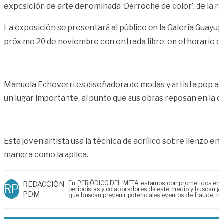
exposición de arte denominada ‘Derroche de color’, de la
La exposición se presentará al público en la Galería Guayupe
próximo 20 de noviembre con entrada libre, en el horario d
Manuela Echeverri es diseñadora de modas y artista pop ar
un lugar importante, al punto que sus obras reposan en la
Esta joven artista usa la técnica de acrílico sobre lienzo e
manera como la aplica.
En PERIÓDICO DEL META estamos comprometidos en gen
REDACCIÓN
RP
periodistas y colaboradores de este medio y buscan g
PDM
que buscan prevenir potenciales eventos de fraude, m