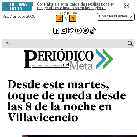
ÚLTIMA
Contraloría alerta: caída de regalías pone en
Skip to content
riesgo obras e inversión en las regiones
HORA
Pico y placa
Vie,
7 agosto 2026
Enlaces rápidos
y
3
4
Desde este martes,
toque de queda desde
las 8 de la noche en
Villavicencio