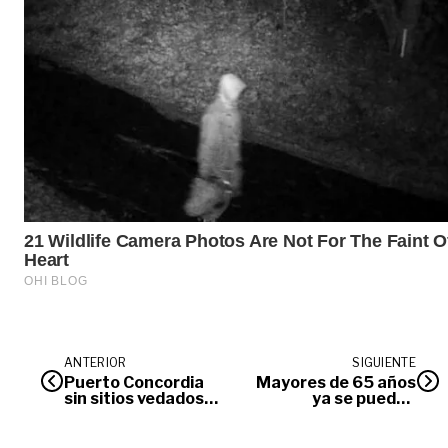
ANTERIOR
SIGUIENTE
Puerto Concordia
Mayores de 65 años
sin sitios vedados
ya se pueden
para el turismo
vacunar contra
covid-19 en
Villavicencio