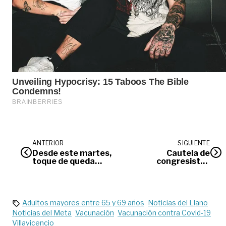
ANTERIOR
SIGUIENTE
Desde este martes,
Cautela de
toque de queda
congresistas
desde las 8 de la
llaneros al proponer
noche en
alternativas a la
Villavicencio
reforma tributaria
Adultos mayores entre 65 y 69 años
Noticias del Llano
Noticias del Meta
Vacunación
Vacunación contra Covid-19
Villavicencio