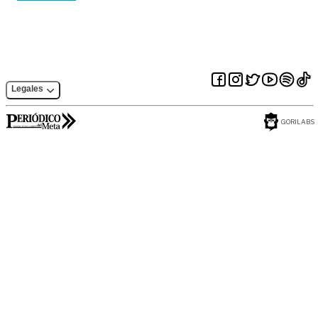
Legales
GORILABS