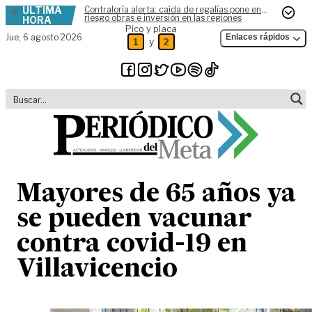
ÚLTIMA
Contraloría alerta: caída de regalías pone en
Skip to content
riesgo obras e inversión en las regiones
HORA
Pico y placa
Jue,
6 agosto 2026
Enlaces rápidos
y
1
2
Mayores de 65 años ya
se pueden vacunar
contra covid-19 en
Villavicencio