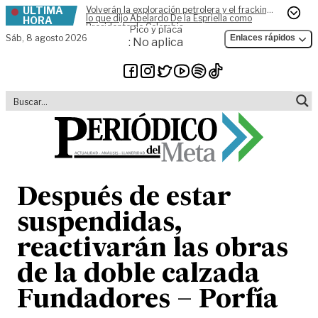
ÚLTIMA
Volverán la exploración petrolera y el fracking,
Skip to content
lo que dijo Abelardo De la Espriella como
HORA
Presidente de Colombia
Pico y placa
Sáb,
8 agosto 2026
Enlaces rápidos
: No aplica
Después de estar
suspendidas,
reactivarán las obras
de la doble calzada
Fundadores – Porfía