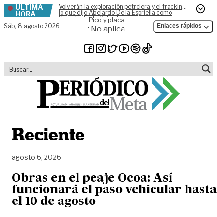
ÚLTIMA
Volverán la exploración petrolera y el fracking,
Skip to content
lo que dijo Abelardo De la Espriella como
HORA
Presidente de Colombia
Pico y placa
Sáb,
8 agosto 2026
Enlaces rápidos
: No aplica
Reciente
agosto 6, 2026
Obras en el peaje Ocoa: Así
funcionará el paso vehicular hasta
el 10 de agosto