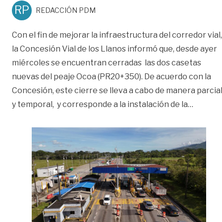
RP
REDACCIÓN PDM
Con el fin de mejorar la infraestructura del corredor vial,
la Concesión Vial de los Llanos informó que, desde ayer
miércoles se encuentran cerradas las dos casetas
nuevas del peaje Ocoa (PR20+350). De acuerdo con la
Concesión, este cierre se lleva a cabo de manera parcia
«Obras 
y temporal, y corresponde a la instalación de la
…