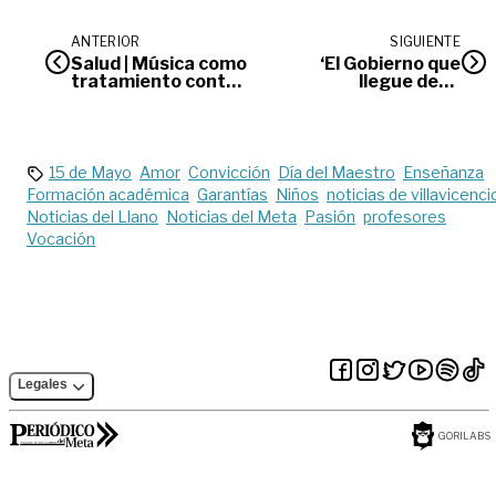
ANTERIOR
SIGUIENTE
Salud | Música como
‘El Gobierno que
tratamiento contra
llegue debe
la sordera
reconocer el valor
de la palmicultura’:
Nicolás Pérez
15 de Mayo
Amor
Convicción
Día del Maestro
Enseñanza
Formación académica
Garantías
Niños
noticias de villavicenci
Noticias del Llano
Noticias del Meta
Pasión
profesores
Vocación
Legales
GORILABS