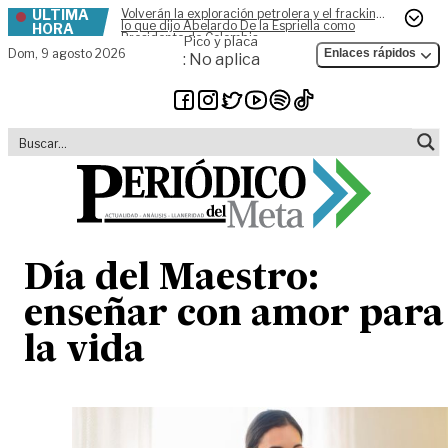
ÚLTIMA
Volverán la exploración petrolera y el fracking,
Skip to content
lo que dijo Abelardo De la Espriella como
HORA
Presidente de Colombia
Pico y placa
Dom,
9 agosto 2026
Enlaces rápidos
: No aplica
Día del Maestro:
enseñar con amor para
la vida