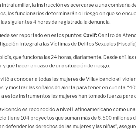
a intrafamiliar, la instrucción es acercarse a una comisaría
es, los funcionarios determinarán el riesgo en que se encuen
las siguientes 4 horas de registrada la denuncia.
puede ser reportado en estos puntos:
Cavif:
Centro de Atenci
gación Integral a las Víctimas de Delitos Sexuales (Fiscalía)
Policía, que funciona las 24 horas, diariamente. Desde ahí, l
 y qué hacer en caso de una situación de riesgo.
vitó a conocer a todas las mujeres de Villavicencio el ‘vio
es, y mostrar las señales de alerta para tener en cuenta. “4
as a estos instrumentos las mujeres han tomado fuerza para 
illavicencio es reconocido a nivel Latinoamericano como un
ncio tiene 104 proyectos que suman más de 6. 500 millones 
n defender los derechos de las mujeres y las niñas”, asegur