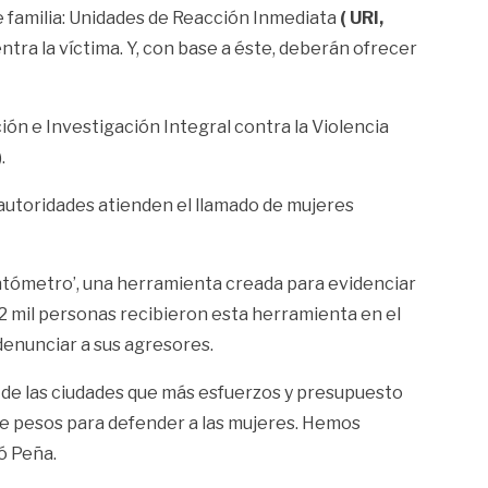
 de familia: Unidades de Reacción Inmediata
( URI,
tra la víctima. Y, con base a éste, deberán ofrecer
ón e Investigación Integral contra la Violencia
.
as autoridades atienden el llamado de mujeres
lentómetro’, una herramienta creada para evidenciar
02 mil personas recibieron esta herramienta en el
denunciar a sus agresores.
a de las ciudades que más esfuerzos y presupuesto
de pesos para defender a las mujeres. Hemos
ó Peña.