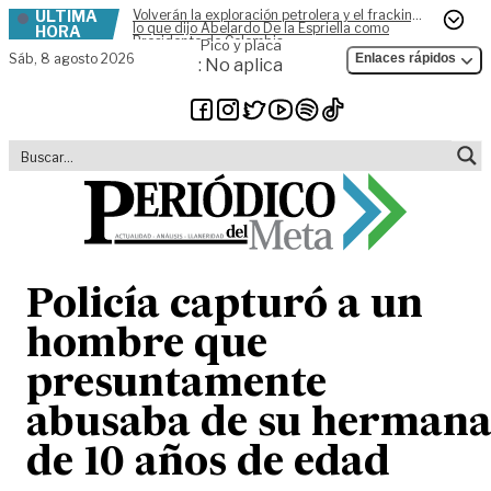
ÚLTIMA
Volverán la exploración petrolera y el fracking,
Skip to content
lo que dijo Abelardo De la Espriella como
HORA
Presidente de Colombia
Pico y placa
Sáb,
8 agosto 2026
Enlaces rápidos
: No aplica
Policía capturó a un
hombre que
presuntamente
abusaba de su herman
de 10 años de edad