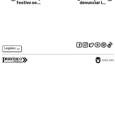
festivo se
denunciar las
movilizaron más de
agresiones de mi
35.000 vehículos en
pareja?
el departamento
del Meta
Legales
GORILABS