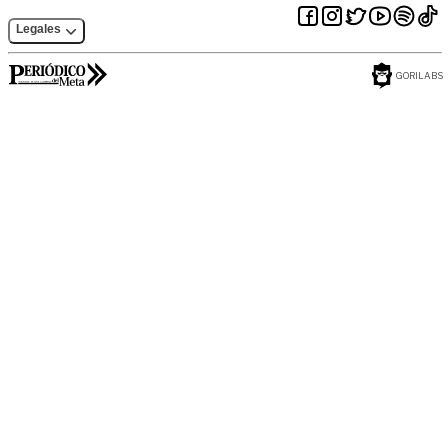
Legales
GORILABS