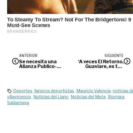
ANTERIOR
SIGUIENTE
Se necesita una
‘A veces El Retorno,
Alianza Publico-
Guaviare, es tan
Privada para
contaminado como
desarrollar la
México D.F.’ –
Orinoquia
Investigador en
contaminación del
aire
Deportes
llaneros deportistas
Mauricio Valencia
noticias d
villavicencio
Noticias del Llano
Noticias del Meta
Xiomara
Saldarriaga