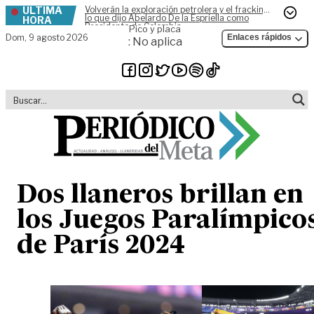
ÚLTIMA
Volverán la exploración petrolera y el fracking,
Skip to content
lo que dijo Abelardo De la Espriella como
HORA
Presidente de Colombia
Pico y placa
Dom,
9 agosto 2026
Enlaces rápidos
: No aplica
Dos llaneros brillan en
los Juegos Paralímpico
de París 2024