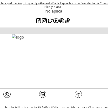
olera y el fracking, lo que dijo Abelardo De la Espriella como Presidente de Colo
Pico y placa
: No aplica
llado de Villavicencio (EAAV) Félix Javier Muruaga Garzón,