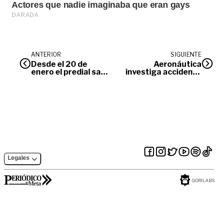
ANTERIOR
SIGUIENTE
Desde el 20 de
Aeronáutica
enero el predial sale
investiga accidente
12% más barato en
aéreo con saldo de
Villavicencio
cinco muertos en
Vichada
Legales
GORILABS