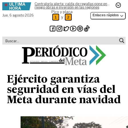
ÚLTIMA
Contraloría alerta: caída de regalías pone en
Skip to content
riesgo obras e inversión en las regiones
HORA
Pico y placa
Jue,
6 agosto 2026
Enlaces rápidos
y
1
2
Ejército garantiza
seguridad en vías del
Meta durante navidad