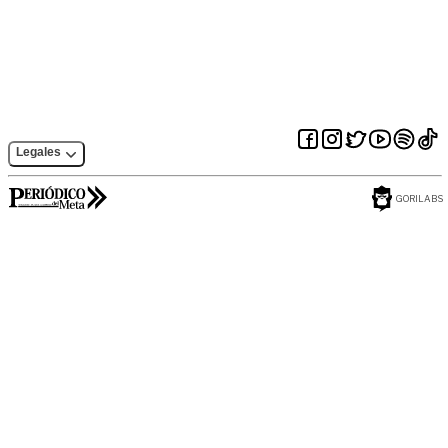
en piscinas y ríos
Legales
GORILABS