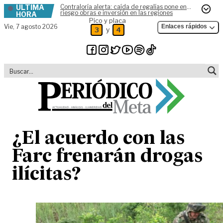
ÚLTIMA
Contraloría alerta: caída de regalías pone en
Skip to content
riesgo obras e inversión en las regiones
HORA
Pico y placa
Vie,
7 agosto 2026
Enlaces rápidos
y
3
4
¿El acuerdo con las
Farc frenarán drogas
ilícitas?