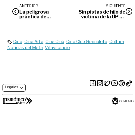
ANTERIOR
SIGUIENTE
La peligrosa
Sin pistas de hijo de
práctica de
víctima de la UP en
blanquearse la piel
Puerto Rico
toma fuerza en el
país
Cine
Cine Arte
Cine Club
Cine Club Gramalote
Cultura
Noticias del Meta
Villavicencio
Legales
GORILABS