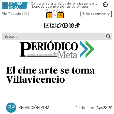
ÚLTIMA
Contraloría alerta: caída de regalías pone en
Skip to content
riesgo obras e inversión en las regiones
HORA
Pico y placa
Vie,
7 agosto 2026
Enlaces rápidos
y
3
4
El cine arte se toma
Villavicencio
RP
REDACCIÓN PDM
Publicado en
Ago 22, 20