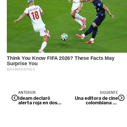
ANTERIOR
SIGUIENTE
Ideam declaró
Una editora de cine
alerta roja en dos
colombiana se
municipios del Meta
destaca en Los
por altas
Ángeles
temperaturas