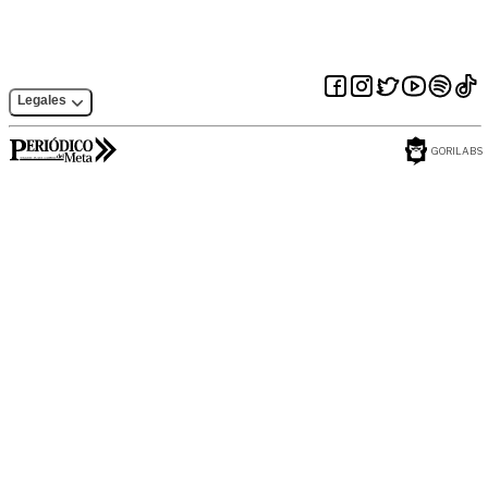
Legales
GORILABS