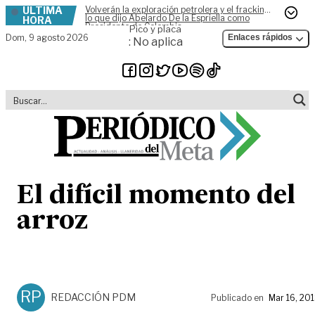
ÚLTIMA
Volverán la exploración petrolera y el fracking,
Skip to content
lo que dijo Abelardo De la Espriella como
HORA
Presidente de Colombia
Pico y placa
Dom,
9 agosto 2026
Enlaces rápidos
: No aplica
El difícil momento del
arroz
RP
REDACCIÓN PDM
Publicado en
Mar 16, 20