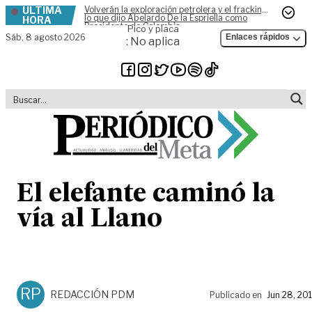
ÚLTIMA
Volverán la exploración petrolera y el fracking,
Skip to content
lo que dijo Abelardo De la Espriella como
HORA
Presidente de Colombia
Pico y placa
Sáb,
8 agosto 2026
Enlaces rápidos
: No aplica
El elefante caminó la
vía al Llano
RP
REDACCIÓN PDM
Publicado en
Jun 28, 20