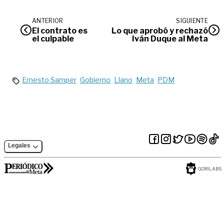
ANTERIOR
SIGUIENTE
El contrato es
Lo que aprobó y rechazó
el culpable
Iván Duque al Meta
Ernesto Samper
Gobierno
Llano
Meta
PDM
Legales
GORILABS