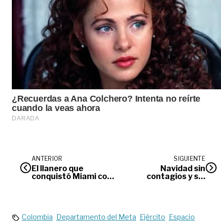
ANTERIOR
SIGUIENTE
El llanero que
Navidad sin
conquistó Miami con
contagios y sin
mamona
quemados
Colombia
Departamento del Meta
Ejército
Espacio