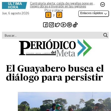
ÚLTIMA
Contraloría alerta: caída de regalías pone en
Skip to content
riesgo obras e inversión en las regiones
HORA
Pico y placa
Jue,
6 agosto 2026
Enlaces rápidos
y
1
2
El Guayabero busca el
diálogo para persistir