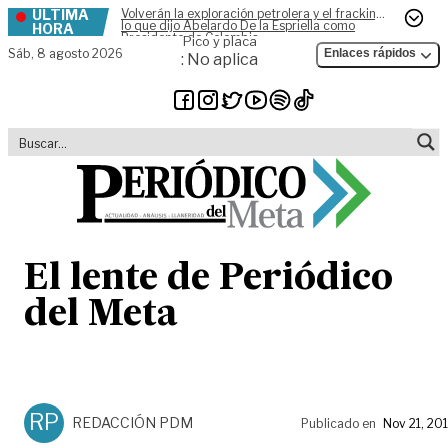
ÚLTIMA
Volverán la exploración petrolera y el fracking,
Skip to content
lo que dijo Abelardo De la Espriella como
HORA
Presidente de Colombia
Pico y placa
Sáb,
8 agosto 2026
Enlaces rápidos
: No aplica
El lente de Periódico
del Meta
RP
REDACCIÓN PDM
Publicado en
Nov 21, 20