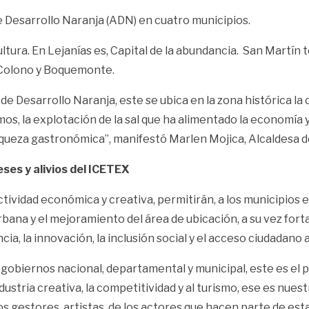
 Desarrollo Naranja (ADN) en cuatro municipios.
tura. En Lejanías es, Capital de la abundancia. San Martín 
l Colono y Boquemonte.
 de Desarrollo Naranja, este se ubica en la zona histórica la
s, la explotación de la sal que ha alimentado la economía y
queza gastronómica”, manifestó Marlen Mojica, Alcaldesa d
ses y alivios del ICETEX
ividad económica y creativa, permitirán, a los municipios 
urbana y el mejoramiento del área de ubicación, a su vez f
ia, la innovación, la inclusión social y el acceso ciudadano a 
obiernos nacional, departamental y municipal, este es el p
industria creativa, la competitividad y al turismo, ese es nu
los gestores, artistas, de los actores que hacen parte de e