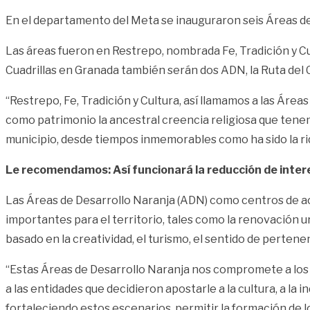
En el departamento del Meta se inauguraron seis Áreas de
Las áreas fueron en Restrepo, nombrada Fe, Tradición y Cul
Cuadrillas en Granada también serán dos ADN, la Ruta de
“Restrepo, Fe, Tradición y Cultura, así llamamos a las Áreas
como patrimonio la ancestral creencia religiosa que tenemo
municipio, desde tiempos inmemorables como ha sido la ri
Le recomendamos: Así funcionará la reducción de intere
Las Áreas de Desarrollo Naranja (ADN) como centros de act
importantes para el territorio, tales como la renovación 
basado en la creatividad, el turismo, el sentido de pertenenc
“Estas Áreas de Desarrollo Naranja nos compromete a los g
a las entidades que decidieron apostarle a la cultura, a la 
fortaleciendo estos escenarios, permitir la formación de 