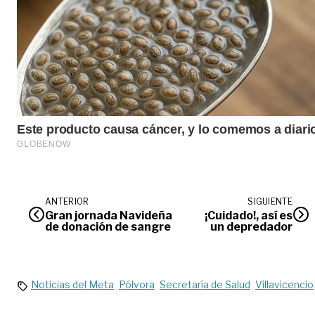
ANTERIOR
SIGUIENTE
Gran jornada Navideña
¡Cuidado!, así es
de donación de sangre
un depredador
Noticias del Meta
Pólvora
Secretaría de Salud
Villavicencio