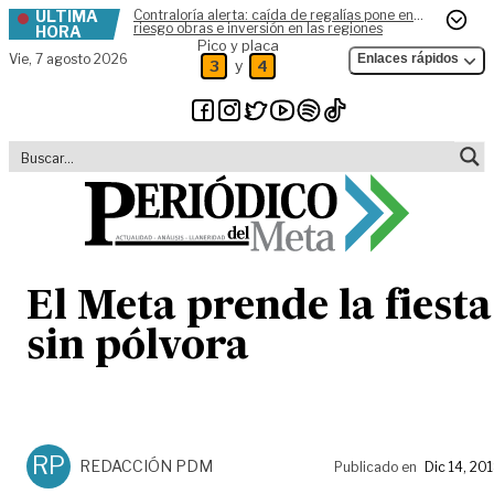
ÚLTIMA
Contraloría alerta: caída de regalías pone en
Skip to content
riesgo obras e inversión en las regiones
HORA
Pico y placa
Vie,
7 agosto 2026
Enlaces rápidos
y
3
4
El Meta prende la fiesta
sin pólvora
RP
REDACCIÓN PDM
Publicado en
Dic 14, 20