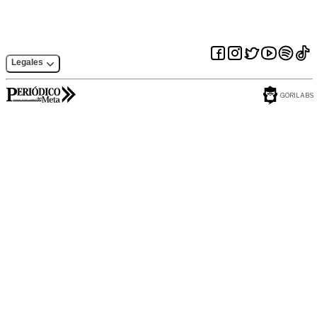
Legales
GORILABS